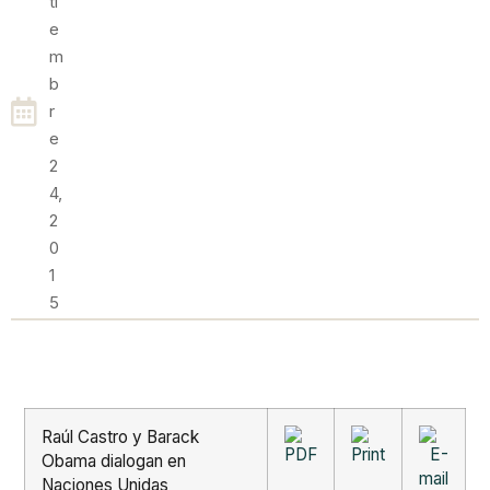
Ti
E
M
B
R
E
2
4,
2
0
1
5
Raúl Castro y Barack
Obama dialogan en
Naciones Unidas