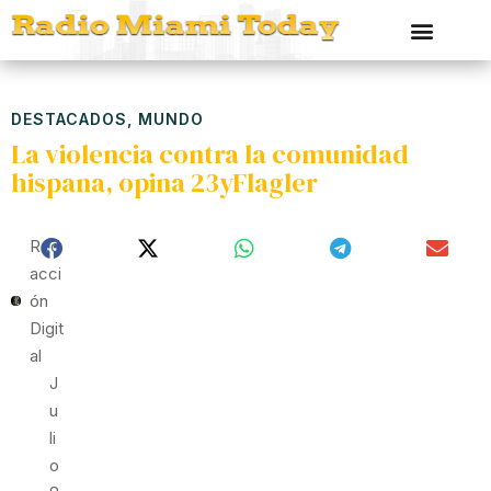
DESTACADOS
,
MUNDO
La violencia contra la comunidad
hispana, opina 23yFlagler
Red
Acci
Ón
Digit
Al
J
U
Li
O