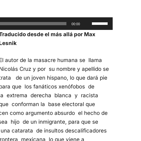
Utiliza
00:00
las
Traducido desde el más allá por Max
teclas
Lesnik
de
flecha
El autor de la masacre humana se llama
arriba/abajo
Nicolás Cruz y por su nombre y apellido se
para
trata de un joven hispano, lo que dará pie
aumentar
para que los fanáticos xenófobos de
o
la extrema derecha blanca y racista
disminuir
que conforman la base electoral que
el
licen como argumento absurdo el hecho de
volumen.
sea hijo de un inmigrante, para que se
una catarata de insultos descalificadores
frontera mexicana lo que viene a