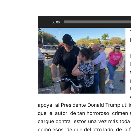
Reproductor
00:00
de
audio
apoya al Presidente Donald Trump uti
que el autor de tan horroroso crimen 
cargue contra estos una vez más toda 
como esos de que del otro lado de la 