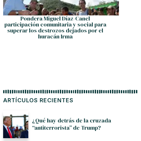
Pondera Miguel Díaz-Canel
Moscú:
participación comunitaria y social para
su plan
superar los destrozos dejados por el
huracán Irma
ARTÍCULOS RECIENTES
¿Qué hay detrás de la cruzada
“antiterrorista” de Trump?