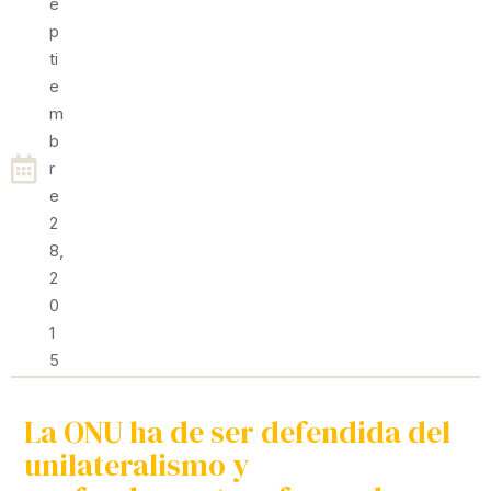
E
P
Ti
E
M
B
R
E
2
8,
2
0
1
5
La ONU ha de ser defendida del
unilateralismo y