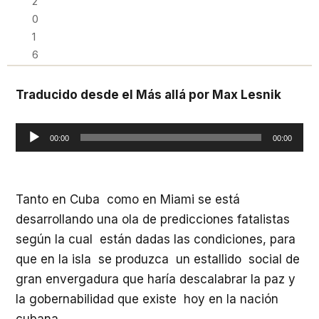
2
0
1
6
Traducido desde el Más allá por Max Lesnik
Reproductor
00:00
00:00
de
audio
Tanto en Cuba como en Miami se está
desarrollando una ola de predicciones fatalistas
según la cual están dadas las condiciones, para
que en la isla se produzca un estallido social de
gran envergadura que haría descalabrar la paz y
la gobernabilidad que existe hoy en la nación