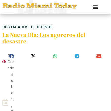
DESTACADOS
,
EL DUENDE
La Nueva Ola: Los agoreros del
desastre
El
Due
Nde
J
U
Li
O
5
,