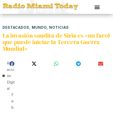
DESTACADOS
,
MUNDO
,
NOTICIAS
La invasión saudita de Siria es «un farol
que puede iniciar la Tercera Guerra
Mundial»
Red
Acci
Ón
Digit
Al
F
E
B