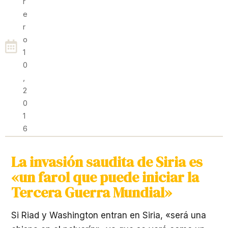
R
E
R
O
1
0
,
2
0
1
6
La invasión saudita de Siria es
«un farol que puede iniciar la
Tercera Guerra Mundial»
Si Riad y Washington entran en Siria, «será una