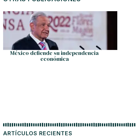
México defiende su independencia
La “Dem
económica
ARTÍCULOS RECIENTES