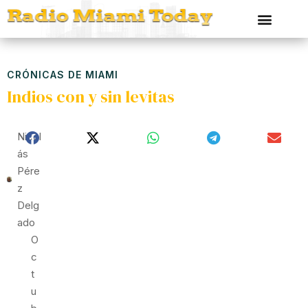
CRÓNICAS DE MIAMI
Indios con y sin levitas
Nicol
Ás
Pére
Z
Delg
Ado
O
C
T
U