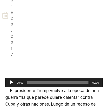
B
R
E
2
0
,
2
0
1
7
Reproductor
00:00
00:00
de
El presidente Trump vuelve a la época de una
audio
guerra fría que parece quiere calentar contra
Cuba y otras naciones. Luego de un receso de