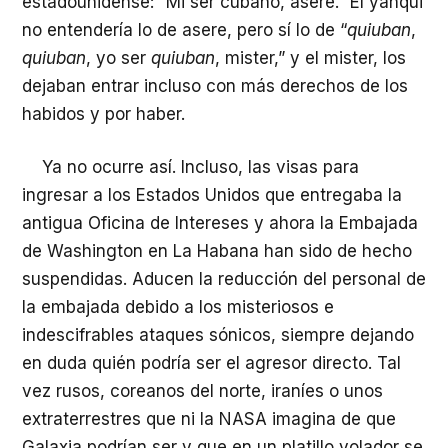
estadounidense: “Mi ser cubano, asere.” El yanqui
no entendería lo de asere, pero sí lo de “
quiuban
,
quiuban
, yo ser
quiuban
, mister,” y el mister, los
dejaban entrar incluso con más derechos de los
habidos y por haber.
Ya no ocurre así. Incluso, las visas para
ingresar a los Estados Unidos que entregaba la
antigua Oficina de Intereses y ahora la Embajada
de Washington en La Habana han sido de hecho
suspendidas. Aducen la reducción del personal de
la embajada debido a los misteriosos e
indescifrables ataques sónicos, siempre dejando
en duda quién podría ser el agresor directo. Tal
vez rusos, coreanos del norte, iraníes o unos
extraterrestres que ni la NASA imagina de que
Galaxia podrían ser y que en un platillo volador se