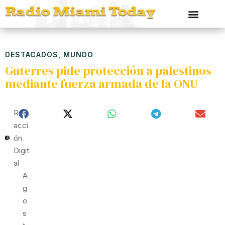
DESTACADOS
,
MUNDO
Guterres pide protección a palestinos
mediante fuerza armada de la ONU
Red
Acci
Ón
Digit
Al
A
G
O
S