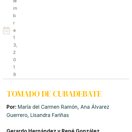
Ie
M
B
R
E
1
3,
2
0
1
9
TOMADO DE CUBADEBATE
Por:
María del Carmen Ramón
,
Ana Álvarez
Guerrero
,
Lisandra Fariñas
Gerardo Hernández y René González