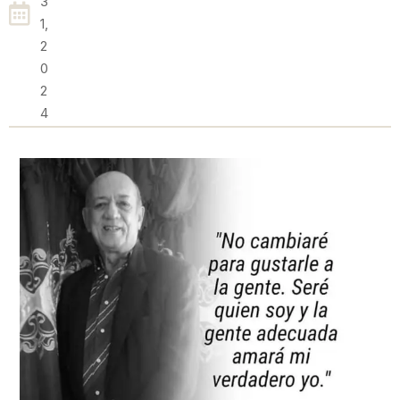
3
1,
2
0
2
4