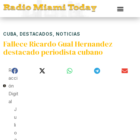
CUBA
,
DESTACADOS
,
NOTICIAS
Fallece Ricardo Gual Hernandez
destacado periodista cubano
Red
Acci
Ón
Digit
Al
J
U
Li
O