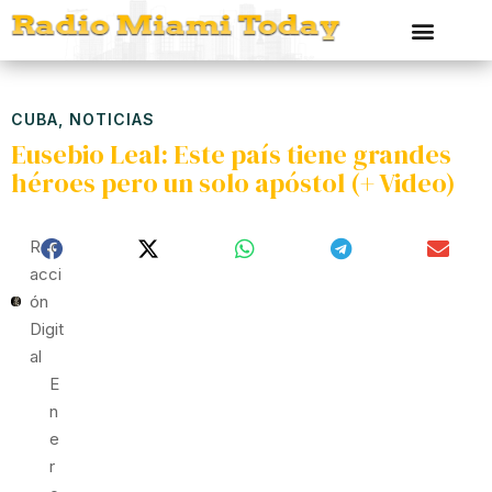
CUBA
,
NOTICIAS
Eusebio Leal: Este país tiene grandes
héroes pero un solo apóstol (+ Video)
Red
Acci
Ón
Digit
Al
E
N
E
R