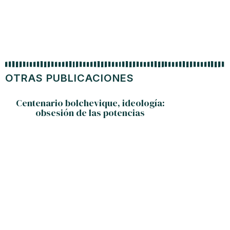
OTRAS PUBLICACIONES
Centenario bolchevique, ideología:
obsesión de las potencias
Vacu
pul