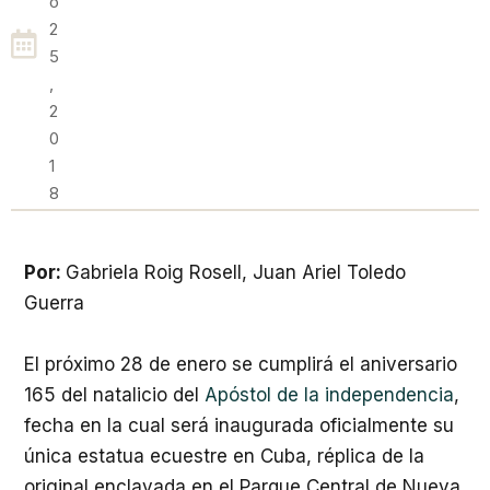
O
2
5
,
2
0
1
8
Por:
Gabriela Roig Rosell
,
Juan Ariel Toledo
Guerra
El próximo 28 de enero se cumplirá el aniversario
165 del natalicio del
Apóstol de la independencia
,
fecha en la cual será inaugurada oficialmente su
única estatua ecuestre en Cuba, réplica de la
original enclavada en el Parque Central de Nueva