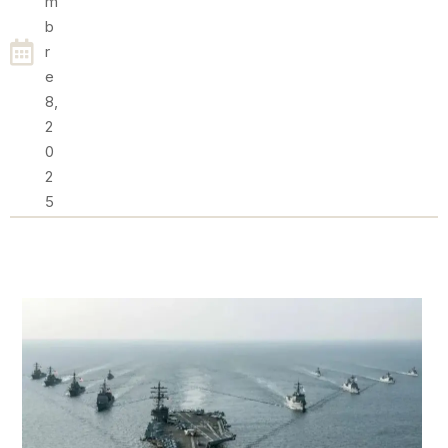
M
B
R
E
8,
2
0
2
5