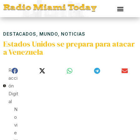
DESTACADOS
,
MUNDO
,
NOTICIAS
Estados Unidos se prepara para atacar
a Venezuela
Red
Acci
Ón
Digit
Al
N
O
Vi
E