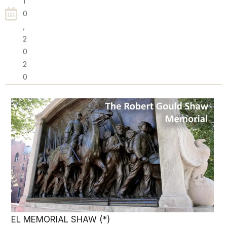
1
0
,
2
0
2
0
EL MEMORIAL SHAW (*)