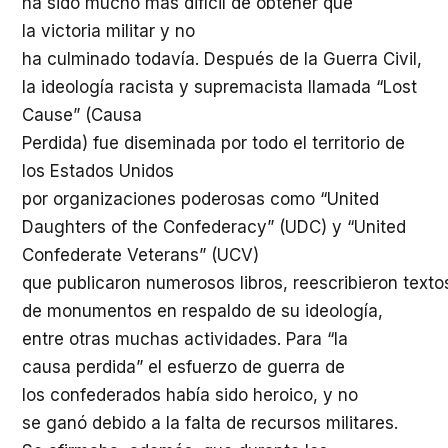
ha
sido
mucho
más
difícil
de
obtener
que
la
victoria
militar
y no
ha
culminado
todavía
.
Después
de la Guerra Civil,
la
ideología
racista
y
supremacista
llamada
“Lost
Cause” (Causa
Perdida)
fue
diseminada
por
todo
el
territorio
de
los
Estados
Unidos
por
organizaciones
poderosas
como
“United
Daughters of the Confederacy” (UDC) y “United
Confederate Veterans” (UCV)
que
publicaron
numerosos
libros
,
reescribieron
texto
de
monumentos
en
respaldo
de
su
ideología
,
entre
otras
muchas
actividades
. Para “la
causa
perdida
” el
esfuerzo
de
guerra
de
los
confederados
había
sido
heroico
, y no
se
ganó
debido
a la
falta
de
recursos
militares
.