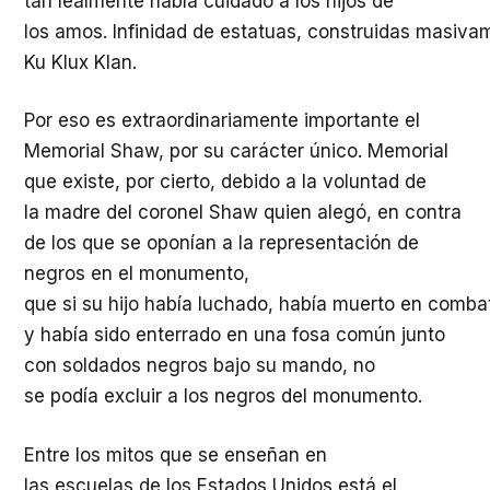
tan
lealmente
había
cuidado
a los
hijos
de
los
amos
.
Infinidad
de
estatuas
,
construidas
masiva
Ku Klux Klan.
Por
eso
es
extraordinariamente
importante
el
Memorial Shaw, por
su
carácter
único
. Memorial
que
existe
, por
cierto
,
debido
a la
voluntad
de
la
madre
del coronel Shaw
quien
alegó
,
en contra
de los que se
oponían
a la
representación
de
negros en el
monumento
,
que
si
su
hijo
había
luchado
,
había
muerto
en
comba
y
había
sido
enterrado
en una
fosa
común
junto
con soldados negros bajo
su
mando
, no
se
podía
excluir
a los negros del
monumento
.
Entre los mitos que se
enseñan
en
las
escuelas
de los
Estados
Unidos
está
el