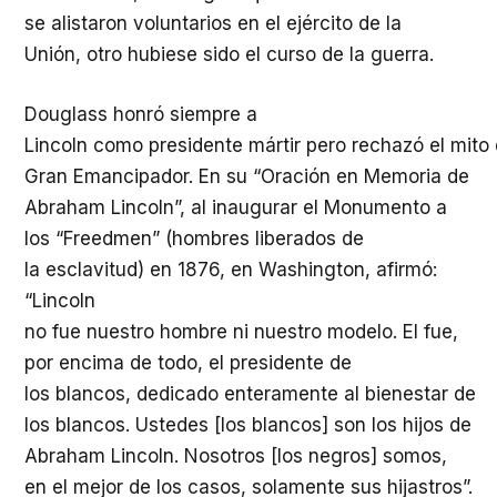
se
alistaron
voluntarios
en el
ejército
de la
Unión,
otro
hubiese
sido
el
curso
de la
guerra
.
Douglass
honró
siempre
a
Lincoln
como
presidente
mártir
pero
rechazó
el
mito
Gran
Emancipador
. En
su
“
Oración
en Memoria de
Abraham Lincoln”, al
inaugurar
el
Monumento
a
los “Freedmen” (hombres
liberados
de
la
esclavitud
) en 1876, en Washington,
afirmó
:
“Lincoln
no
fue
nuestro
hombre
ni
nuestro
modelo
. El
fue
,
por
encima
de
todo
, el
presidente
de
los
blancos
,
dedicado
enteramente
al
bienestar
de
los
blancos
.
Ustedes
[los
blancos
] son los
hijos
de
Abraham Lincoln.
Nosotros
[los negros]
somos
,
en el
mejor
de los
casos
,
solamente
sus
hijastros
”.