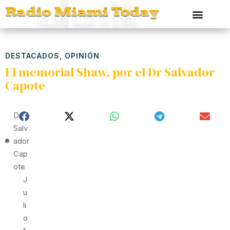
DESTACADOS
,
OPINIÓN
El memorial Shaw, por el Dr Salvador
Capote
Dr
Salv
Ador
Cap
Ote
J
U
Li
O