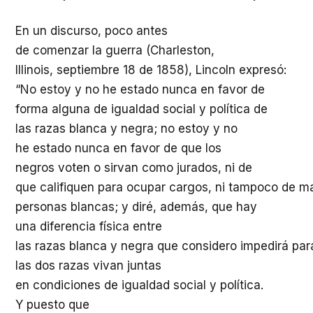
En un
discurso
,
poco
antes
de
comenzar
la
guerra
(Charleston,
Illinois,
septiembre
18 de 1858), Lincoln
expresó
:
“No
estoy
y no he
estado
nunca
en favor de
forma
alguna
de
igualdad
social y
política
de
las
razas
blanca
y
negra
; no
estoy
y no
he
estado
nunca
en favor de que los
negros
voten
o
sirvan
como
jurados
,
ni
de
que
califiquen
para
ocupar
cargos,
ni
tampoco
de
ma
personas
blancas
; y
diré
,
además
, que hay
una
diferencia
física
entre
las
razas
blanca
y
negra
que
considero
impedirá
par
las dos
razas
vivan
juntas
en
condiciones
de
igualdad
social y
política
.
Y
puesto
que