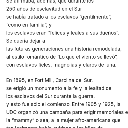
Se
afirmaba
,
además
, que
durante
los
250
años
de
esclavitud
en el Sur
se
había
tratado
a los
esclavos
“
gentilmente
”,
“
como
en
familia
”, y
los
esclavos
eran
“
felices
y
leales
a sus
dueños
”.
Se
quería
dejar
a
las
futuras
generaciones
una
historia
remodelada
,
al
estilo
romántico
de “Lo que el
viento
se
llevó
”,
con
esclavos
fieles
, magnolias y claros de
luna
.
En 1895, en Fort Mill, Carolina del Sur,
se
erigió
un
monumento
a la
fe
y la
lealtad
de
los
esclavos
del Sur
durante
la
guerra
,
y
esto
fue
sólo
el
comienzo
. Entre 1905 y 1925, la
UDC
organizó
una
campaña
para
erigir
memoriales
e
la “mammy” o sea, a la
mujer
afro-
americana
que