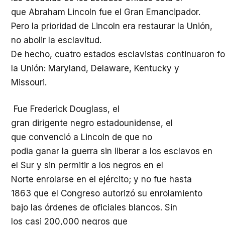
que
Abraham Lincoln
fue
el Gran
Emancipador
.
Pero la
prioridad
de Lincoln era
restaurar
la Unión,
no
abolir
la
esclavitud
.
De
hecho
,
cuatro
estados
esclavistas
continuaron
f
la Unión: Maryland, Delaware, Kentucky y
Missouri.
Fue
Frederick Douglass, el
gran
dirigente
negro
estadounidense
, el
que
convenció
a Lincoln de que no
podia
ganar
la
guerra
sin
liberar
a los
esclavos
en
el Sur y sin
permitir
a los negros en el
Norte
enrolarse
en el
ejército
; y no
fue
hasta
1863 que el Congreso
autorizó
su
enrolamiento
bajo las
órdenes
de
oficiales
blancos
. Sin
los
casi
200,000 negros que