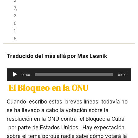
2
7,
2
0
1
5
Traducido del más allá por Max Lesnik
Reproductor
00:00
00:00
de
El Bloqueo en la ONU
audio
Cuando escribo estas breves líneas todavía no
se ha llevado a cabo la votación sobre la
resolución en la ONU contra el Bloqueo a Cuba
por parte de Estados Unidos. Hay expectación
sobre el tema porque nadie sabe cómo votará la