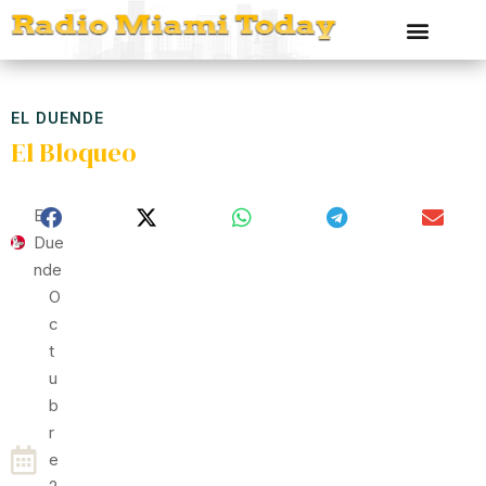
EL DUENDE
El Bloqueo
El
Due
Nde
O
C
T
U
B
R
E