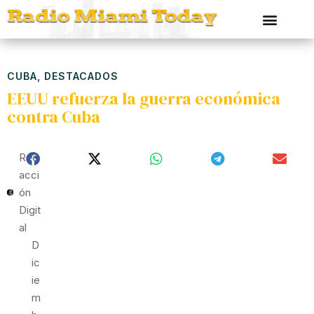
CUBA
,
DESTACADOS
EEUU refuerza la guerra económica
contra Cuba
Red
Acci
Ón
Digit
Al
D
Ic
Ie
M