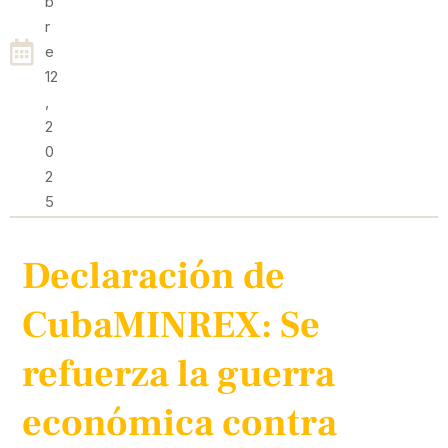
B
R
E
12
,
2
0
2
5
Declaración de
CubaMINREX: Se
refuerza la guerra
económica contra