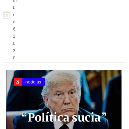
M
B
R
E
6,
2
0
2
0