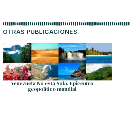
OTRAS PUBLICACIONES
Venezuela No está Sola. Epicentro
Federac
geopolítico mundial
manipu