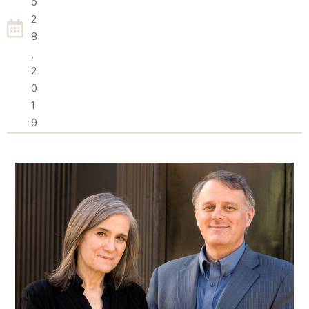
O
2
8
,
2
0
1
9