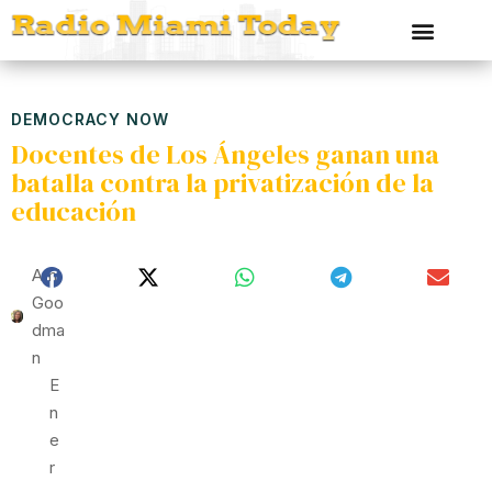
DEMOCRACY NOW
Docentes de Los Ángeles ganan una
batalla contra la privatización de la
educación
Ami
Goo
Dma
N
E
N
E
R