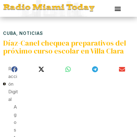
CUBA
,
NOTICIAS
Díaz-Canel chequea preparativos del
próximo curso escolar en Villa Clara
Red
Acci
Ón
Digit
Al
A
G
O
S