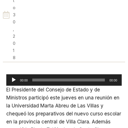
T
O
3
0
,
2
0
1
8
Reproductor
00:00
00:00
de
El Presidente del Consejo de Estado y de
audio
Ministros participó este jueves en una reunión en
la Universidad Marta Abreu de Las Villas y
chequeó los preparativos del nuevo curso escolar
en la provincia central de Villa Clara. Además