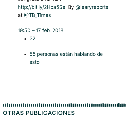
http://
bit.ly/2Hoa5Se
By
@
learyreports
at
@
TB_Times
19:50 – 17 feb. 2018
32
55 personas están hablando de
esto
OTRAS PUBLICACIONES