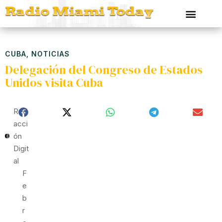
CUBA
,
NOTICIAS
Delegación del Congreso de Estados
Unidos visita Cuba
Red
Acci
Ón
Digit
Al
F
E
B
R