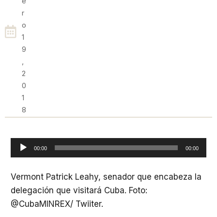
E
R
O
1
9
,
2
0
1
8
Reproductor
00:00
00:00
de
audio
Vermont Patrick Leahy, senador que encabeza la
delegación que visitará Cuba. Foto:
@CubaMINREX/ Twiiter.