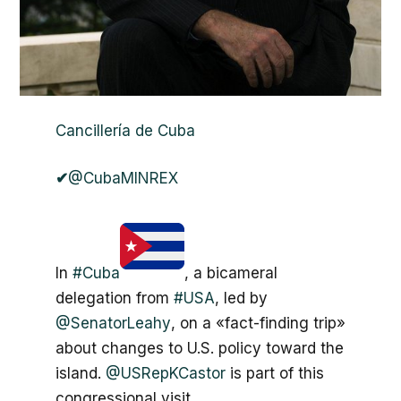
Cancillería de Cuba
✔
@CubaMINREX
In
#
Cuba
, a bicameral
delegation from
#
USA
, led by
@
SenatorLeahy
, on a «fact-finding trip»
about changes to U.S. policy toward the
island.
@
USRepKCastor
is part of this
congressional visit