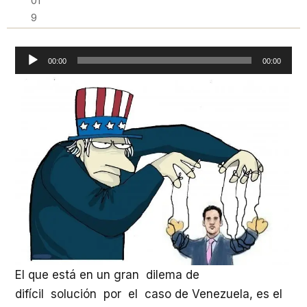
01
9
Reproductor
00:00
00:00
de
audio
El que está en un gran dilema de
difícil solución por el caso de Venezuela, es el