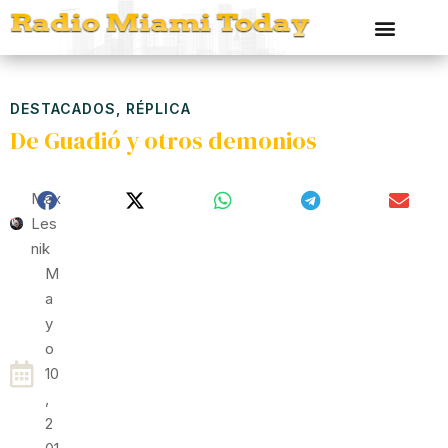
DESTACADOS
,
RÉPLICA
De Guadió y otros demonios
Max
Les
Nik
M
A
Y
O
10
,
2