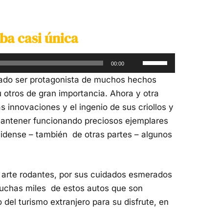
ba casi única
Utiliza
00:00
las
tado ser protagonista de muchos hechos
teclas
 otros de gran importancia. Ahora y otra
de
as innovaciones y el ingenio de sus criollos y
flecha
mantener funcionando preciosos ejemplares
arriba/abajo
unidense – también de otras partes – algunos
para
aumentar
o
 arte rodantes, por sus cuidados esmerados
disminuir
uchas miles de estos autos que son
el
 del turismo extranjero para su disfrute, en
volumen.