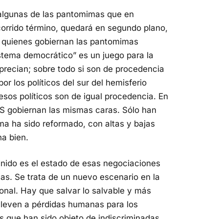
algunas de las pantomimas que en
orrido término, quedará en segundo plano,
 a quienes gobiernan las pantomimas
stema democrático” es un juego para la
esprecian; sobre todo si son de procedencia
r los políticos del sur del hemisferio
os políticos son de igual procedencia. En
S gobiernan las mismas caras. Sólo han
ma ha sido reformado, con altas y bajas
na bien.
finido es el estado de esas negociaciones
las. Se trata de un nuevo escenario en la
ional. Hay que salvar lo salvable y más
 lleven a pérdidas humanas para los
s que han sido objeto de indiscriminadas