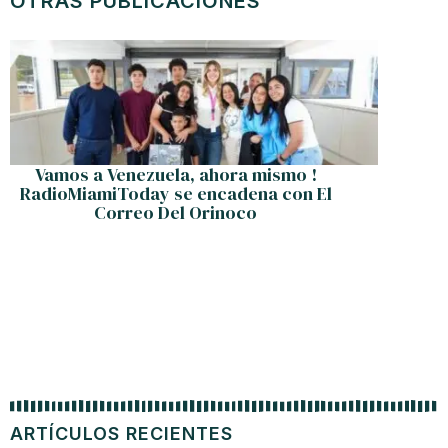
OTRAS PUBLICACIONES
Vamos a Venezuela, ahora mismo !
Ve
RadioMiamiToday se encadena con El
Correo Del Orinoco
ARTÍCULOS RECIENTES