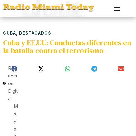
CUBA
,
DESTACADOS
Cuba y EE.UU: Conductas diferentes en
la batalla contra el terrorismo
Red
Acci
Ón
Digit
Al
M
A
Y
O