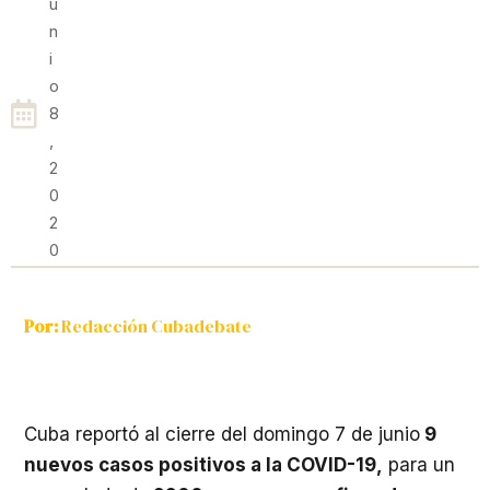
U
N
I
O
8
,
2
0
2
0
Por:
Redacción Cubadebate
Cuba reportó al cierre del domingo 7 de junio
9
nuevos casos positivos a la COVID-19,
para un