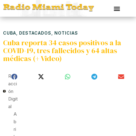
CUBA
,
DESTACADOS
,
NOTICIAS
Cuba reporta 34 casos positivos a la
COVID-19, tres fallecidos y 64 altas
médicas (+ Video)
Red
Acci
Ón
Digit
Al
A
B
Ri