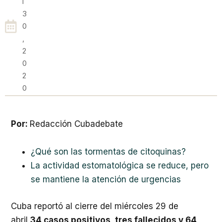
L
3
0
,
2
0
2
0
Por:
Redacción Cubadebate
¿Qué son las tormentas de citoquinas?
La actividad estomatológica se reduce, pero
se mantiene la atención de urgencias
Cuba reportó al cierre del miércoles 29 de
abril
34 casos positivos, tres fallecidos y 64