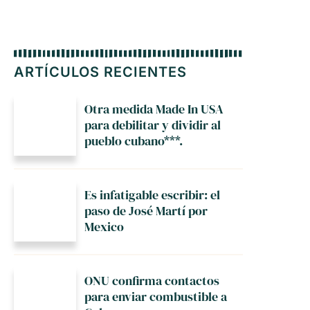
ARTÍCULOS RECIENTES
Otra medida Made In USA
para debilitar y dividir al
pueblo cubano***.
Es infatigable escribir: el
paso de José Martí por
Mexico
ONU confirma contactos
para enviar combustible a