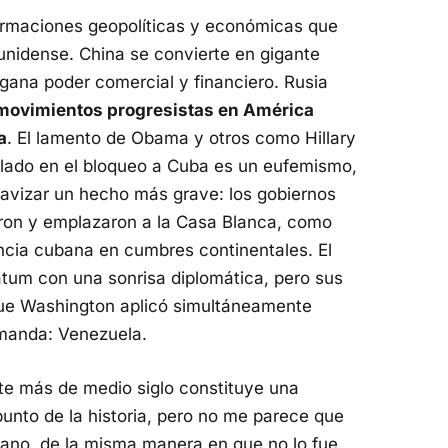
formaciones geopolíticas y económicas que
unidense. China se convierte en gigante
gana poder comercial y financiero. Rusia
 movimientos progresistas en América
a
. El lamento de Obama y otros como Hillary
lado en el bloqueo a Cuba es un eufemismo,
 suavizar un hecho más grave: los gobiernos
aron y emplazaron a la Casa Blanca, como
encia cubana en cumbres continentales. El
tum con una sonrisa diplomática, pero sus
que Washington aplicó simultáneamente
emanda: Venezuela.
te más de medio siglo constituye una
punto de la historia, pero no me parece que
icano, de la misma manera en que no lo fue