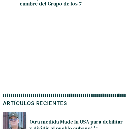
cumbre del Grupo de los 7
Cuba d
en torno
ARTÍCULOS RECIENTES
Otra medida Made In USA para debilitar
y dividir al pueblo cubano***.