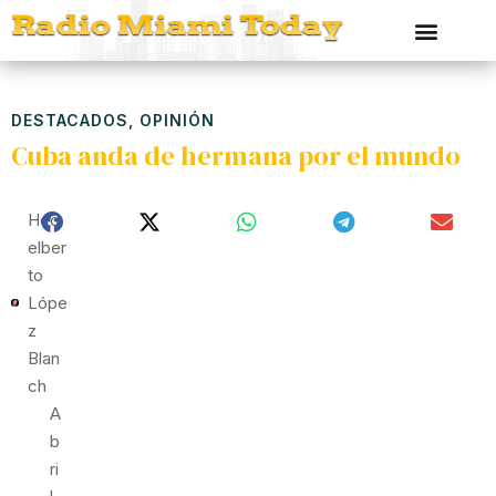
DESTACADOS
,
OPINIÓN
Cuba anda de hermana por el mundo
Hed
Elber
To
Lópe
Z
Blan
Ch
A
B
Ri