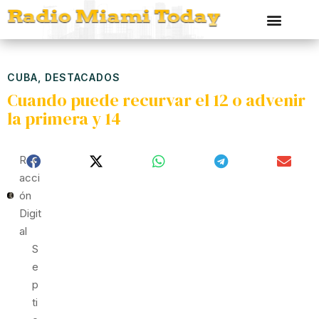
CUBA
,
DESTACADOS
Cuando puede recurvar el 12 o advenir
la primera y 14
Red
Acci
Ón
Digit
Al
S
E
P
Ti