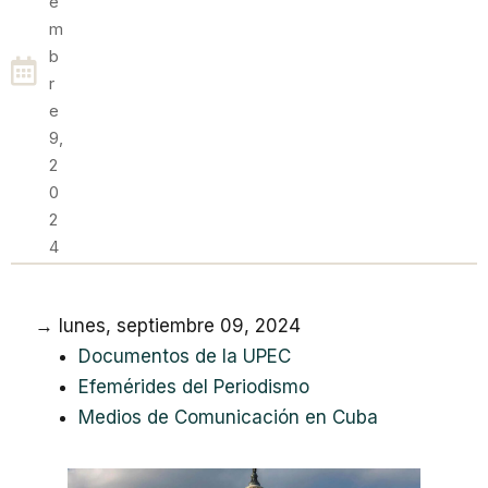
E
M
B
R
E
9,
2
0
2
4
→ lunes, septiembre 09, 2024
Documentos de la UPEC
Efemérides del Periodismo
Medios de Comunicación en Cuba