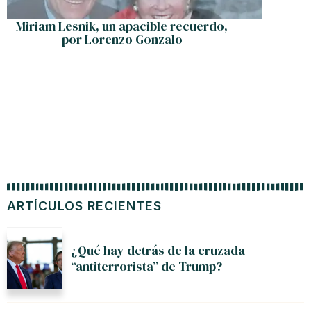
Miriam Lesnik, un apacible recuerdo,
Ning
por Lorenzo Gonzalo
humani
ARTÍCULOS RECIENTES
¿Qué hay detrás de la cruzada
“antiterrorista” de Trump?