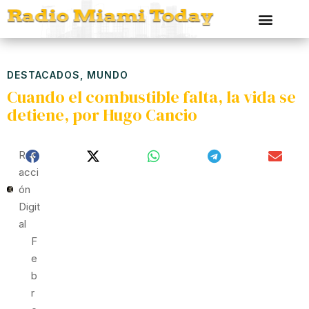
DESTACADOS
,
MUNDO
Cuando el combustible falta, la vida se
detiene, por Hugo Cancio
Red
Acci
Ón
Digit
Al
F
E
B
R