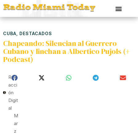
CUBA
,
DESTACADOS
Chapeando: Silencian al Guerrero
Cubano y linchan a Albertico Pujols (+
Podcast)
Red
Acci
Ón
Digit
Al
M
Ar
Z