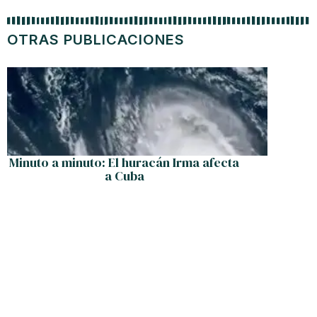
OTRAS PUBLICACIONES
Minuto a minuto: El huracán Irma afecta
Cuba ha
a Cuba