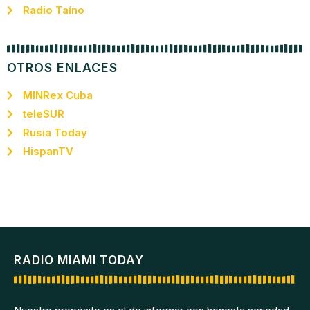
Radio Taíno
OTROS ENLACES
MINRex Cuba
teleSUR
Rusia Today
HispanTV
RADIO MIAMI TODAY