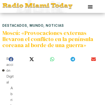
DESTACADOS
,
MUNDO
,
NOTICIAS
Moscú: «Provocaciones externas
llevaron el conflicto en la península
coreana al borde de una guerra»
Red
Acci
Ón
Digit
Al
A
B
Ri