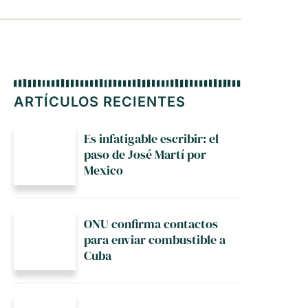
ARTÍCULOS RECIENTES
Es infatigable escribir: el
paso de José Martí por
Mexico
ONU confirma contactos
para enviar combustible a
Cuba