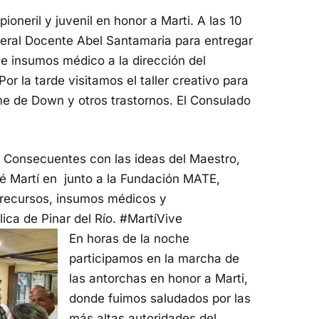
pioneril y juvenil en honor a Marti. A las 10
neral Docente Abel Santamaria para entregar
e insumos médico a la dirección del
or la tarde visitamos el taller creativo para
e de Down y otros trastornos. El Consulado
Consecuentes con las ideas del Maestro,
sé Martí en
junto a la Fundación MATE,
 recursos, insumos médicos y
ica de Pinar del Río.
#MartíVive
En horas de la noche
participamos en la marcha de
las antorchas en honor a Marti,
donde fuimos saludados por las
más altas autoridades del