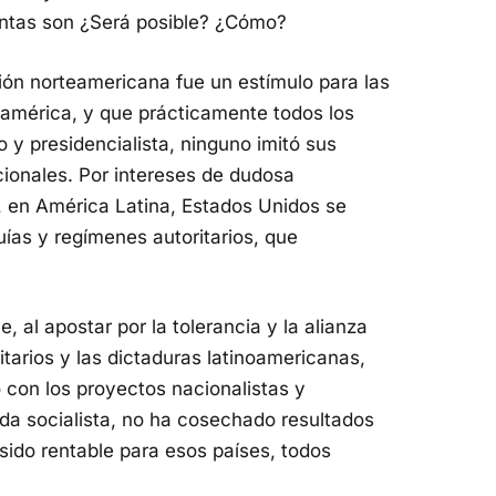
arriba/abajo
ntas son ¿Será posible? ¿Cómo?
para
aumentar
ión norteamericana fue un estímulo para las
o
oamérica, y que prácticamente todos los
disminuir
 y presidencialista, ninguno imitó sus
el
ionales. Por intereses de dudosa
volumen.
s, en América Latina, Estados Unidos se
uías y regímenes autoritarios, que
al apostar por la tolerancia y la alianza
itarios y las dictaduras latinoamericanas,
con los proyectos nacionalistas y
rda socialista, no ha cosechado resultados
sido rentable para esos países, todos