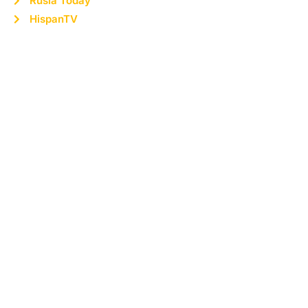
Rusia Today
HispanTV