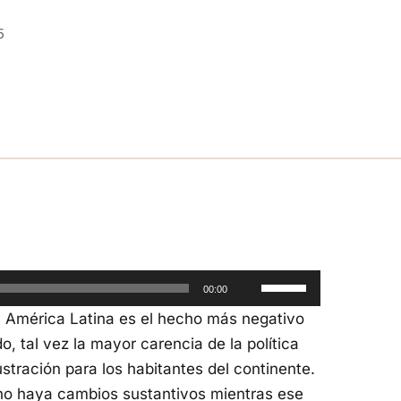
5
Utiliza
00:00
las
 América Latina es el hecho más negativo
teclas
, tal vez la mayor carencia de la política
de
ustración para los habitantes del continente.
flecha
no haya cambios sustantivos mientras ese