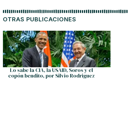
OTRAS PUBLICACIONES
Perog
Lo sabe la CIA, la USAID, Soros y el
copón bendito, por Silvio Rodriguez