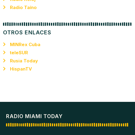
Radio Taíno
OTROS ENLACES
MINRex Cuba
teleSUR
Rusia Today
HispanTV
RADIO MIAMI TODAY