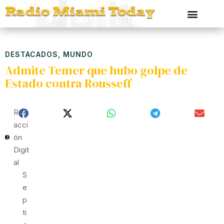
DESTACADOS
,
MUNDO
Admite Temer que hubo golpe de
Estado contra Rousseff
Red
Acci
Ón
Digit
Al
S
E
P
Ti