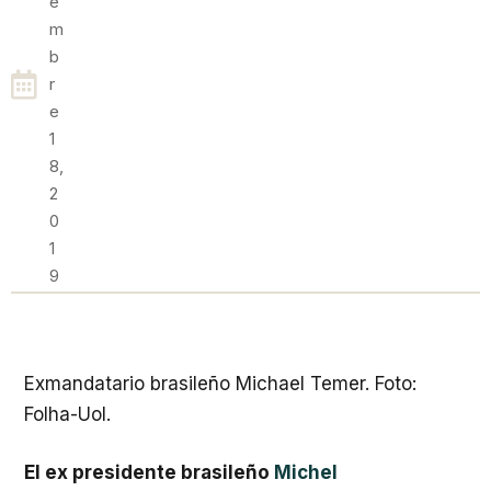
E
M
B
R
E
1
8,
2
0
1
9
Exmandatario brasileño Michael Temer. Foto:
Folha-Uol.
El ex presidente brasileño
Michel