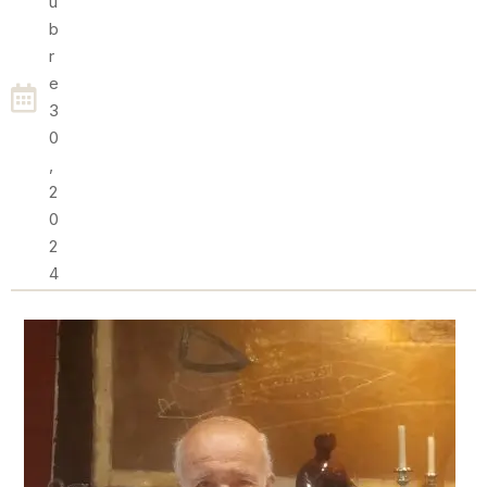
U
B
R
E
3
0
,
2
0
2
4