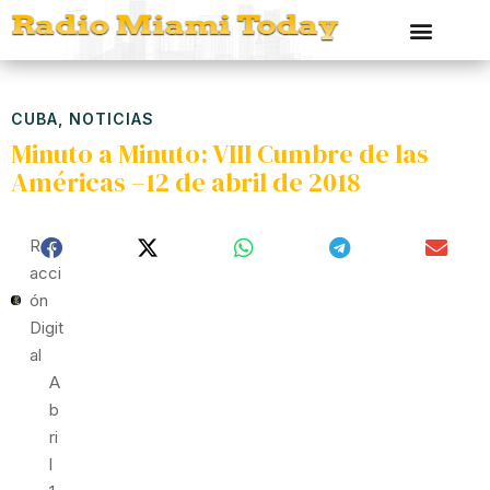
CUBA
,
NOTICIAS
Minuto a Minuto: VIII Cumbre de las
Américas –12 de abril de 2018
Red
Acci
Ón
Digit
Al
A
B
Ri
L