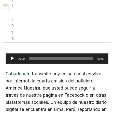
1
2
,
2
0
1
8
Reproductor
00:00
00:00
de
audio
Cubadebate
transmite hoy en su canal en vivo
por Internet, la cuarta emisión del noticiero
América Nuestra, que usted puede seguir a
través de nuestra página en Facebook o en otras
plataformas sociales. Un equipo de nuestro diario
digital se encuentra en Lima, Perú, reportando en