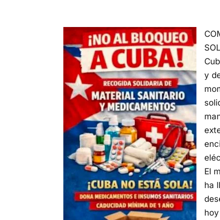
COM
SOL
Cub
y d
mom
sol
man
ext
enc
eléc
El 
ha 
des
hoy