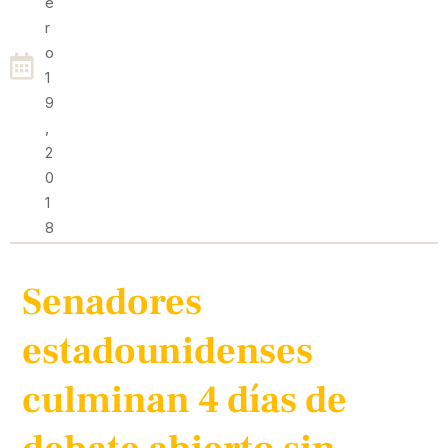
E
R
O
1
9
,
2
0
1
8
Senadores
estadounidenses
culminan 4 días de