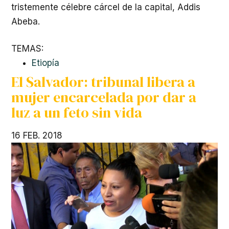
tristemente célebre cárcel de la capital, Addis
Abeba.
TEMAS:
Etiopía
El Salvador: tribunal libera a
mujer encarcelada por dar a
luz a un feto sin vida
16 FEB. 2018