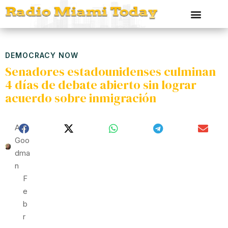
DEMOCRACY NOW
Senadores estadounidenses culminan
4 días de debate abierto sin lograr
acuerdo sobre inmigración
Ami
Goo
Dma
N
F
E
B
R