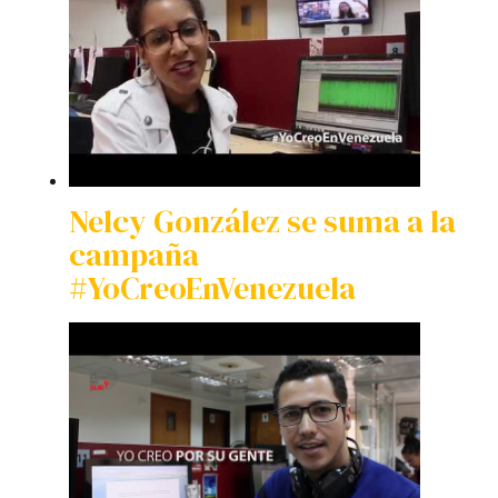
Nelcy González se suma a la
campaña
#YoCreoEnVenezuela