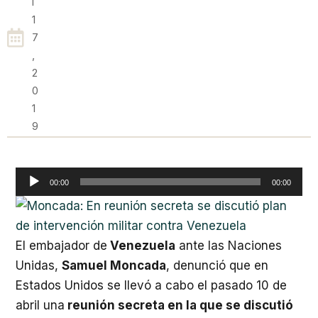
L
1
7
,
2
0
1
9
Reproductor
00:00
00:00
de
audio
El embajador de
Venezuela
ante las Naciones
Unidas,
Samuel Moncada
, denunció que en
Estados Unidos se llevó a cabo el pasado 10 de
abril una
reunión secreta en la que se discutió