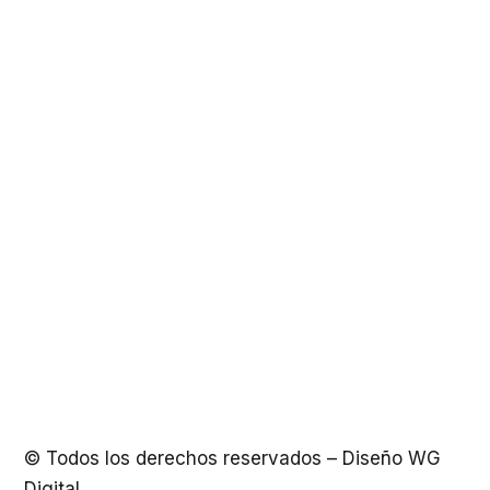
RADIO Y TV CUBANA
Portal de la Radio Cubana
Portal de la Televisión Cubana
Radio Rebelde
Radio Reloj
Radio Taíno
OTROS ENLACES
MINRex Cuba
teleSUR
Rusia Today
HispanTV