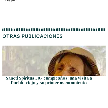
RADIO MIAMI TODAY
Nuestro propósito es el de informar con honesta seriedad
sobre los temas de más palpitante de la actualidad en el
mundo de hoy.
ÚTILES
Quiénes Somos
Emigración Patriótica
Contacto