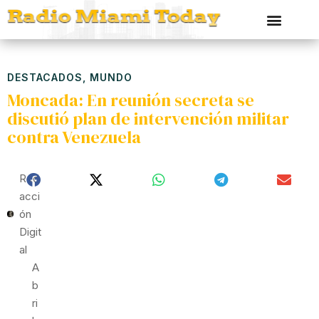
DESTACADOS
,
MUNDO
Moncada: En reunión secreta se
discutió plan de intervención militar
contra Venezuela
Red
Acci
Ón
Digit
Al
A
B
Ri