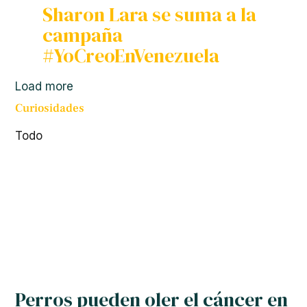
Sharon Lara se suma a la
campaña
#YoCreoEnVenezuela
Load more
Curiosidades
Todo
Perros pueden oler el cáncer en
la sangre
Escolástica
–
13/04/2019
0
Un estudio presentado recientemente en la
reunión anual en curso de la Sociedad Americana