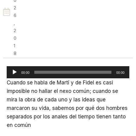
O
2
6
,
2
0
1
8
Reproductor
00:00
00:00
de
Cuando se habla de Martí y de Fidel es casi
audio
imposible no hallar el nexo común; cuando se
mira la obra de cada uno y las ideas que
marcaron su vida, sabemos por qué dos hombres
separados por los anales del tiempo tienen tanto
en común