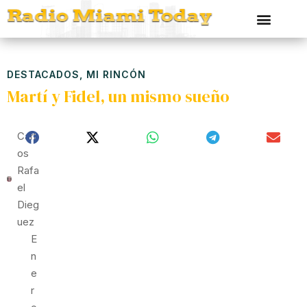
DESTACADOS
,
MI RINCÓN
Martí y Fidel, un mismo sueño
Carl
Os
Rafa
El
Dieg
Uez
E
N
E
R