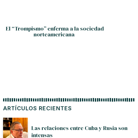
El “Trompismo” enferma a la sociedad
Inte
norteamericana
conclu
ARTÍCULOS RECIENTES
Las relaciones entre Cuba y Rusia son
intensas