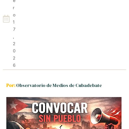
E
R
O
1
7
,
2
0
2
6
Por:
Observatorio de Medios de Cubadebate