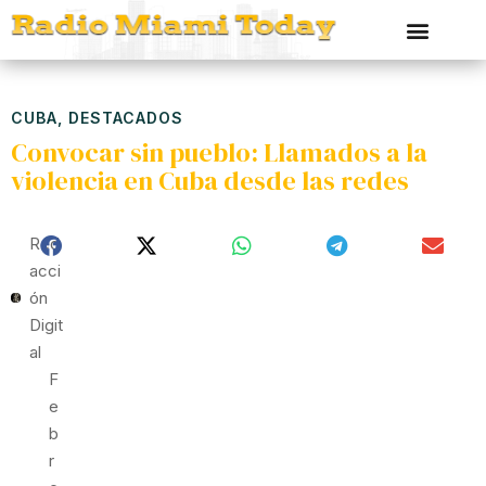
CUBA
,
DESTACADOS
Convocar sin pueblo: Llamados a la
violencia en Cuba desde las redes
Red
Acci
Ón
Digit
Al
F
E
B
R